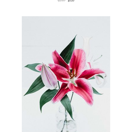
$
259
$
159